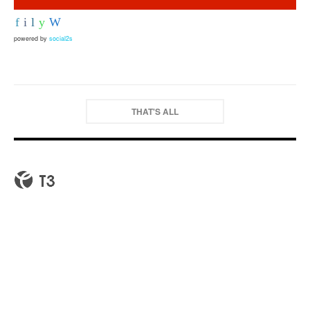
powered by
social2s
THAT'S ALL