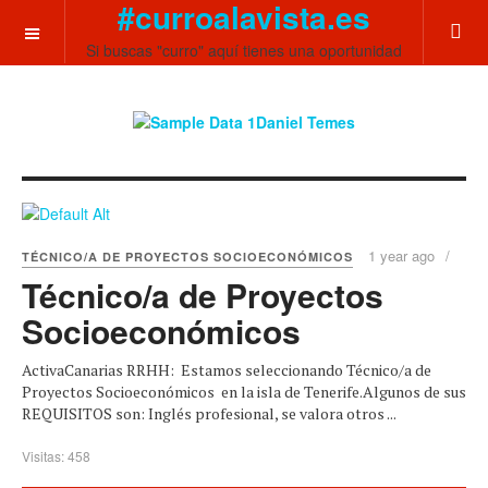
#curroalavista.es
OFF CANVAS
Si buscas "curro" aquí tienes una oportunidad
1 year ago
TÉCNICO/A DE PROYECTOS SOCIOECONÓMICOS
Técnico/a de Proyectos
Socioeconómicos
ActivaCanarias RRHH: Estamos seleccionando Técnico/a de
Proyectos Socioeconómicos en la isla de Tenerife.Algunos de sus
REQUISITOS son: Inglés profesional, se valora otros ...
Visitas: 458